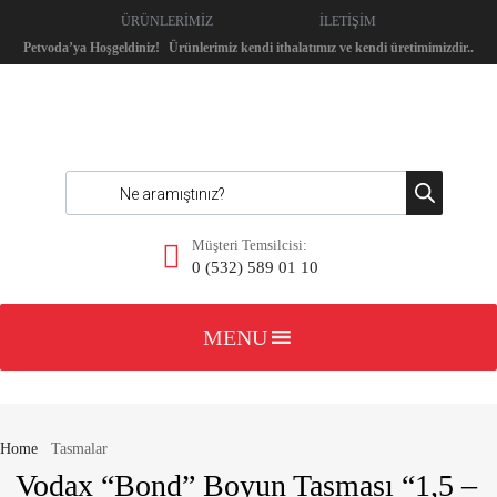
ÜRÜNLERİMİZ
İLETİŞİM
Petvoda’ya Hoşgeldiniz!
Ürünlerimiz kendi ithalatımız ve kendi üretimimizdir..
Müşteri Temsilcisi:
0 (532) 589 01 10
MENU
Home
Tasmalar
Vodax “Bond” Boyun Tasması “1,5 –