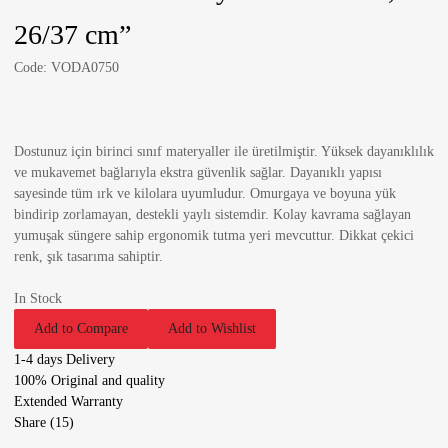
26/37 cm”
Code:
VODA0750
Dostunuz için birinci sınıf materyaller ile üretilmiştir. Yüksek dayanıklılık
ve mukavemet bağlarıyla ekstra güvenlik sağlar. Dayanıklı yapısı
sayesinde tüm ırk ve kilolara uyumludur. Omurgaya ve boyuna yük
bindirip zorlamayan, destekli yaylı sistemdir. Kolay kavrama sağlayan
yumuşak süngere sahip ergonomik tutma yeri mevcuttur. Dikkat çekici
renk, şık tasarıma sahiptir.
In Stock
Add to Compare
Add to Wishlist
1-4 days Delivery
100% Original and quality
Extended Warranty
Share (15)